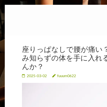
コ
ン
テ
ン
ツ
へ
座りっぱなしで腰が痛い？
ス
み知らずの体を手に入れ
キ
んか？
ッ
プ
2025-03-02
fuuum0622
(Enter
を
押
す)