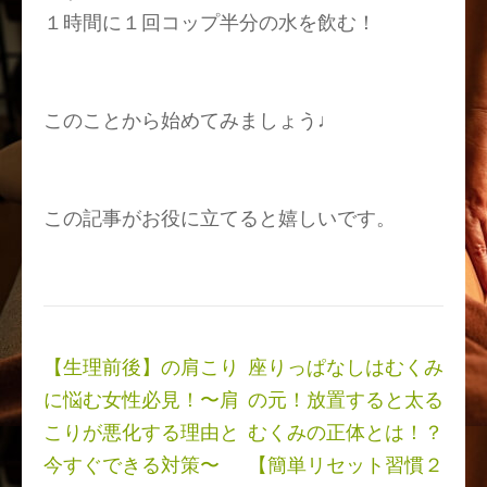
１時間に１回コップ半分の水を飲む！
このことから始めてみましょう♩
この記事がお役に立てると嬉しいです。
投
【生理前後】の肩こり
座りっぱなしはむくみ
稿
に悩む女性必見！〜肩
の元！放置すると太る
ナ
こりが悪化する理由と
むくみの正体とは！？
ビ
今すぐできる対策〜
【簡単リセット習慣２