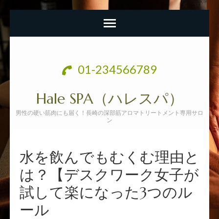
コ
ン
01-234566789
テ
ン
Hale SPA（ハレスパ）
ツ
男性の硬い筋肉にも届く！長崎の深部筋アロマトリートメント専用サロ
へ
ン
ス
キ
水を飲んでもむくむ理由と
ッ
は？【デスクワーク女子が
プ
試して楽になった3つのル
(Enter
を
ール