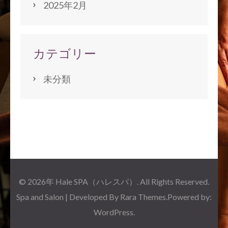
2025年2月
カテゴリー
未分類
© 2026年
Hale SPA（ハレスパ）
. All Rights Reserved.
Spa and Salon | Developed By
Rara Themes
.Powered by:
WordPress
.